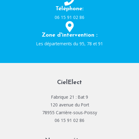
Téléphone:
06 15 91 02 86
Zone d'intervention :
Les départements du 95, 78 et 91​
CielElect
Fabrique 21 : Bat 9
120 avenue du Port
78955 Carrière-sous-Poissy
06 15 91 02 86